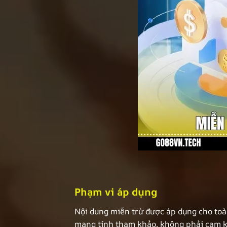
Phạm vi áp dụng
Nội dung miễn trừ được áp dụng cho toàn 
mang tính tham khảo, không phải cam kết