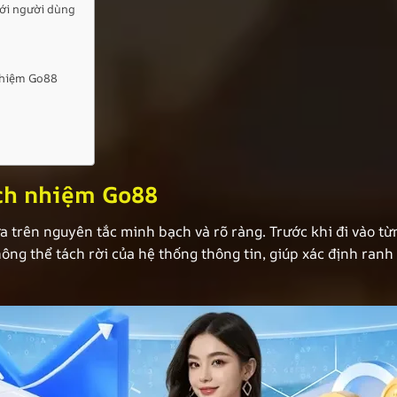
với người dùng
 nhiệm Go88
ách nhiệm Go88
 trên nguyên tắc minh bạch và rõ ràng. Trước khi đi vào từ
g thể tách rời của hệ thống thông tin, giúp xác định ranh g