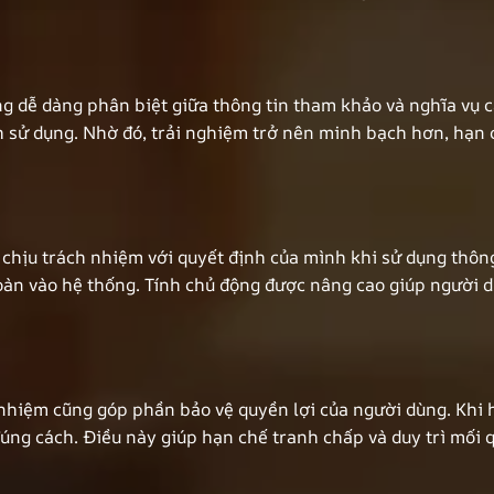
g dễ dàng phân biệt giữa thông tin tham khảo và nghĩa vụ c
nh sử dụng. Nhờ đó, trải nghiệm trở nên minh bạch hơn, hạ
chịu trách nhiệm với quyết định của mình khi sử dụng thông
toàn vào hệ thống. Tính chủ động được nâng cao giúp người d
 nhiệm cũng góp phần bảo vệ quyền lợi của người dùng. Khi 
đúng cách. Điều này giúp hạn chế tranh chấp và duy trì mối