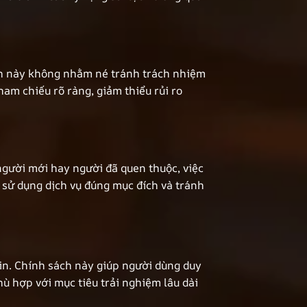
ách này không nhằm né tránh trách nhiệm
ham chiếu rõ ràng, giảm thiểu rủi ro
người mới hay người đã quen thuộc, việc
, sử dụng dịch vụ đúng mục đích và tránh
tin. Chính sách này giúp người dùng duy
hù hợp với mục tiêu trải nghiệm lâu dài