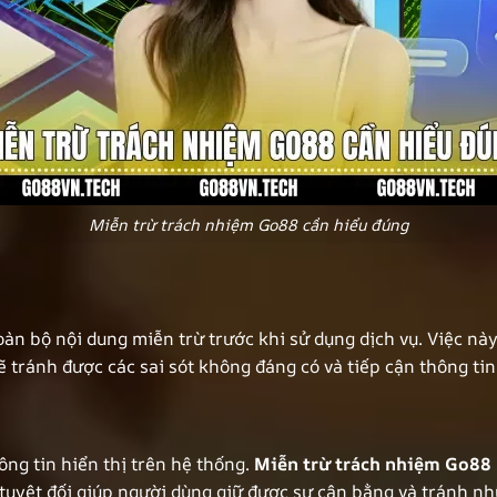
Miễn trừ trách nhiệm Go88 cần hiểu đúng
àn bộ nội dung miễn trừ trước khi sử dụng dịch vụ. Việc này
sẽ tránh được các sai sót không đáng có và tiếp cận thông ti
ông tin hiển thị trên hệ thống.
Miễn trừ trách nhiệm Go88
tuyệt đối giúp người dùng giữ được sự cân bằng và tránh nh