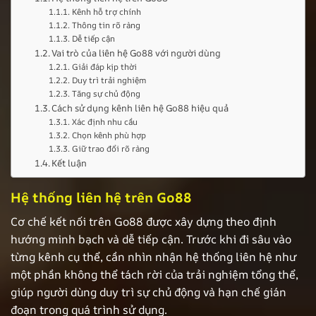
Kênh hỗ trợ chính
Thông tin rõ ràng
Dễ tiếp cận
Vai trò của liên hệ Go88 với người dùng
Giải đáp kịp thời
Duy trì trải nghiệm
Tăng sự chủ động
Cách sử dụng kênh liên hệ Go88 hiệu quả
Xác định nhu cầu
Chọn kênh phù hợp
Giữ trao đổi rõ ràng
Kết luận
Hệ thống liên hệ trên Go88
Cơ chế kết nối trên Go88 được xây dựng theo định
hướng minh bạch và dễ tiếp cận. Trước khi đi sâu vào
từng kênh cụ thể, cần nhìn nhận hệ thống liên hệ như
một phần không thể tách rời của trải nghiệm tổng thể,
giúp người dùng duy trì sự chủ động và hạn chế gián
đoạn trong quá trình sử dụng.