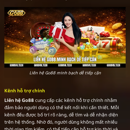
Liên hệ Go88 minh bạch dễ tiếp cận
Kênh hỗ trợ chính
Liên hệ Go88
cung cấp các kênh hỗ trợ chính nhằm
đảm bảo người dùng có thể kết nối khi cần thiết. Mỗi
kênh đều được bố trí rõ ràng, dễ tìm và dễ nhận diện
trên hệ thống. Nhờ đó, người dùng không mất nhiều
thời gian tìm kiếm, có thể tiếp cận hỗ trợ kịp thời và