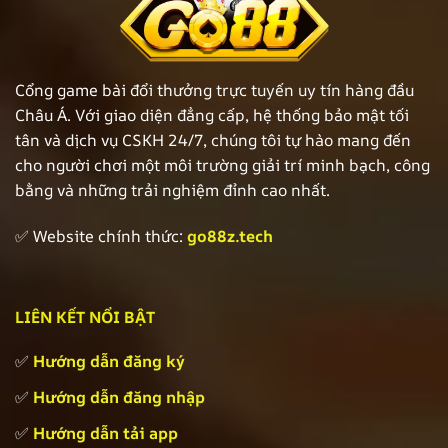
Cổng game bài đổi thưởng trực tuyến uy tín hàng đầu
Châu Á. Với giao diện đẳng cấp, hệ thống bảo mật tối
tân và dịch vụ CSKH 24/7, chúng tôi tự hào mang đến
cho người chơi một môi trường giải trí minh bạch, công
bằng và những trải nghiệm đỉnh cao nhất.
✅ Website chính thức:
go88z.tech
LIÊN KẾT NỔI BẬT
✅
Hướng dẫn đăng ký
✅
Hướng dẫn đăng nhập
✅
Hướng dẫn tải app