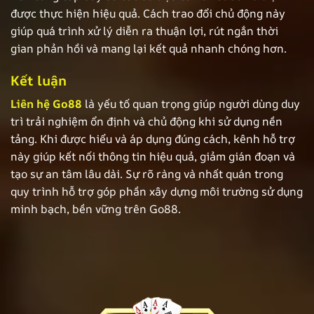
được thực hiện hiệu quả. Cách trao đổi chủ động này
giúp quá trình xử lý diễn ra thuận lợi, rút ngắn thời
gian phản hồi và mang lại kết quả nhanh chóng hơn.
Kết luận
Liên hệ Go88
là yếu tố quan trọng giúp người dùng duy
trì trải nghiệm ổn định và chủ động khi sử dụng nền
tảng. Khi được hiểu và áp dụng đúng cách, kênh hỗ trợ
này giúp kết nối thông tin hiệu quả, giảm gián đoạn và
tạo sự an tâm lâu dài. Sự rõ ràng và nhất quán trong
quy trình hỗ trợ góp phần xây dựng môi trường sử dụng
minh bạch, bền vững trên Go88.