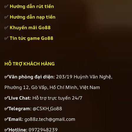
✅
Hướng dẫn rút tiền
✅
Hướng dẫn nạp tiền
✅
Khuyến mãi Go88
✅
Tin tức game Go88
HỖ TRỢ KHÁCH HÀNG
✅Văn phòng đại diện:
203/19 Huỳnh Văn Nghệ,
Phường 12, Gò Vấp, Hồ Chí Minh, Việt Nam
✅Live Chat:
Hỗ trợ trực tuyến 24/7
✅Telegram:
@CSKH_Go88
✅Email:
go88z.tech@gmail.com
✅Hotline:
0972948239