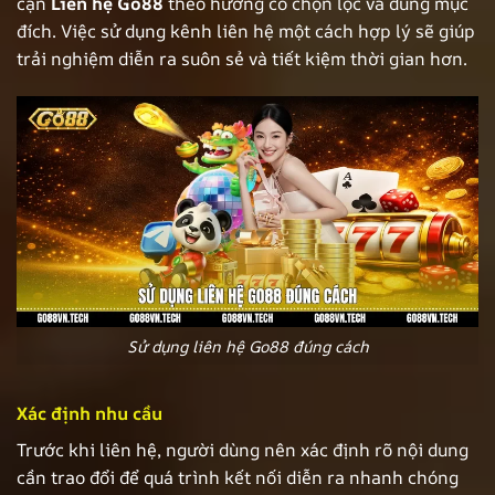
cận
Liên hệ Go88
theo hướng có chọn lọc và đúng mục
đích. Việc sử dụng kênh liên hệ một cách hợp lý sẽ giúp
trải nghiệm diễn ra suôn sẻ và tiết kiệm thời gian hơn.
Sử dụng liên hệ Go88 đúng cách
Xác định nhu cầu
Trước khi liên hệ, người dùng nên xác định rõ nội dung
cần trao đổi để quá trình kết nối diễn ra nhanh chóng