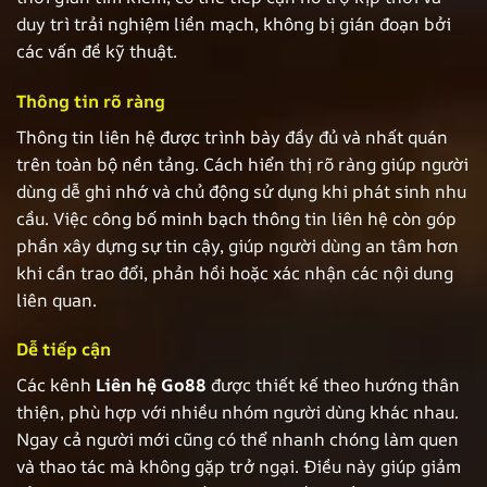
duy trì trải nghiệm liền mạch, không bị gián đoạn bởi
các vấn đề kỹ thuật.
Thông tin rõ ràng
Thông tin liên hệ được trình bày đầy đủ và nhất quán
trên toàn bộ nền tảng. Cách hiển thị rõ ràng giúp người
dùng dễ ghi nhớ và chủ động sử dụng khi phát sinh nhu
cầu. Việc công bố minh bạch thông tin liên hệ còn góp
phần xây dựng sự tin cậy, giúp người dùng an tâm hơn
khi cần trao đổi, phản hồi hoặc xác nhận các nội dung
liên quan.
Dễ tiếp cận
Các kênh
Liên hệ Go88
được thiết kế theo hướng thân
thiện, phù hợp với nhiều nhóm người dùng khác nhau.
Ngay cả người mới cũng có thể nhanh chóng làm quen
và thao tác mà không gặp trở ngại. Điều này giúp giảm