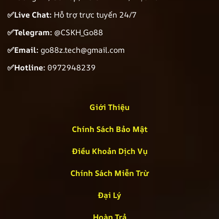
✅Live Chat:
Hỗ trợ trực tuyến 24/7
✅Telegram:
@CSKH_Go88
✅Email:
go88z.tech@gmail.com
✅Hotline:
0972948239
Giới Thiệu
Chính Sách Bảo Mật
Điều Khoản Dịch Vụ
Chính Sách Miễn Trừ
Đại Lý
Hoàn Trả