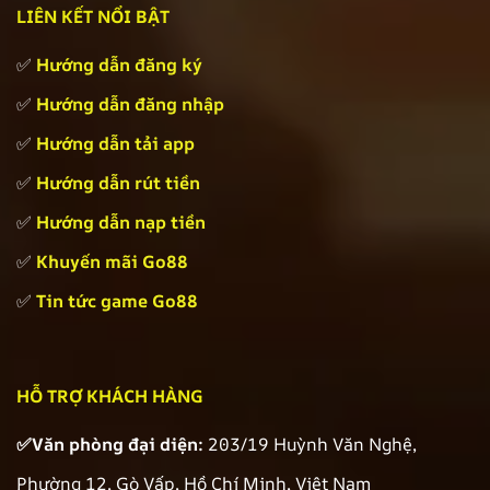
LIÊN KẾT NỔI BẬT
✅
Hướng dẫn đăng ký
✅
Hướng dẫn đăng nhập
✅
Hướng dẫn tải app
✅
Hướng dẫn rút tiền
✅
Hướng dẫn nạp tiền
✅
Khuyến mãi Go88
✅
Tin tức game Go88
HỖ TRỢ KHÁCH HÀNG
✅Văn phòng đại diện:
203/19 Huỳnh Văn Nghệ,
Phường 12, Gò Vấp, Hồ Chí Minh, Việt Nam