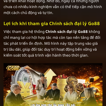
và triển khai hoạt động. Nhờ đó, ngay cả những người
chưa có nhiều kinh nghiệm vẫn có thể tiếp cận mô hình
một cách chủ động và tự tin.
Lợi ích khi tham gia Chính sách đại lý Go88
Việc tham gia hệ thống
Chính sách đại lý Go88
không
chỉ mang lại cơ hội hợp tác mà còn tạo nền tảng để đối
tác phát triển ổn định. Mô hình này tập trung vào giá
trị lâu dài, giúp đối tác duy trì hoạt động bền vững và
kiểm soát tốt quá trình vận hành theo thời gian.