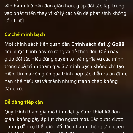
vận hành trở nên đơn giản hơn, giúp đối tác tập trung
vào phát triển thay vì xử lý các vấn đề phát sinh không
cần thiết.
Cơ chế minh bạch
Mọi chính sách liên quan đến
Chính sách đại lý Go88
đều được trình bày rõ ràng và dễ theo dõi. Điều này
giúp đối tác hiểu đúng quyền lợi và nghĩa vụ của mình
trong quá trình tham gia. Sự minh bạch không chỉ tạo
niềm tin mà còn giúp quá trình hợp tác diễn ra ổn định,
hạn chế hiểu sai và tránh những tranh chấp không
đáng có.
Dễ dàng tiếp cận
Quy trình tham gia mô hình đại lý được thiết kế đơn
giản, không gây áp lực cho người mới. Các bước được
hướng dẫn cụ thể, giúp đối tác nhanh chóng làm quen