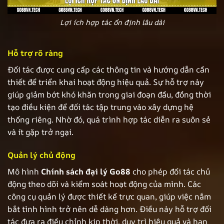
Lợi ích hợp tác ổn định lâu dài
Hỗ trợ rõ ràng
Đối tác được cung cấp các thông tin và hướng dẫn cần
thiết để triển khai hoạt động hiệu quả. Sự hỗ trợ này
giúp giảm bớt khó khăn trong giai đoạn đầu, đồng thời
tạo điều kiện để đối tác tập trung vào xây dựng hệ
thống riêng. Nhờ đó, quá trình hợp tác diễn ra suôn sẻ
và ít gặp trở ngại.
Quản lý chủ động
Mô hình
Chính sách đại lý Go88
cho phép đối tác chủ
động theo dõi và kiểm soát hoạt động của mình. Các
công cụ quản lý được thiết kế trực quan, giúp việc nắm
bắt tình hình trở nên dễ dàng hơn. Điều này hỗ trợ đối
tác đưa ra điều chỉnh kịp thời, duy trì hiệu quả và hạn