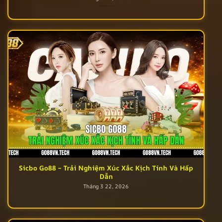
Sicbo Go88 – Trải Nghiệm Xúc Xắc Kịch Tính Và Hấp
Dẫn
Tháng 3 22, 2026