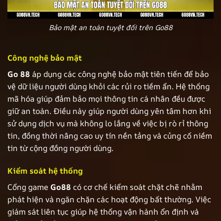
Bảo mật an toàn tuyệt đối trên Go88
Công nghệ bảo mật
Go 88
áp dụng các công nghệ bảo mật tiên tiến để bảo
vệ dữ liệu người dùng khỏi các rủi ro tiềm ẩn. Hệ thống
mã hóa giúp đảm bảo mọi thông tin cá nhân đều được
giữ an toàn. Điều này giúp người dùng yên tâm hơn khi
sử dụng dịch vụ mà không lo lắng về việc bị rò rỉ thông
tin, đồng thời nâng cao uy tín nền tảng và củng cố niềm
tin từ cộng đồng người dùng.
Kiểm soát hệ thống
Cổng game
Go88
có cơ chế kiểm soát chặt chẽ nhằm
phát hiện và ngăn chặn các hoạt động bất thường. Việc
giám sát liên tục giúp hệ thống vận hành ổn định và