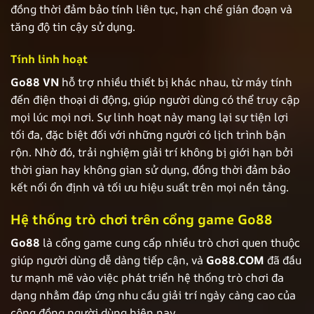
đồng thời đảm bảo tính liên tục, hạn chế gián đoạn và
tăng độ tin cậy sử dụng.
Tính linh hoạt
Go88
VN
hỗ trợ nhiều thiết bị khác nhau, từ máy tính
đến điện thoại di động, giúp người dùng có thể truy cập
mọi lúc mọi nơi. Sự linh hoạt này mang lại sự tiện lợi
tối đa, đặc biệt đối với những người có lịch trình bận
rộn. Nhờ đó, trải nghiệm giải trí không bị giới hạn bởi
thời gian hay không gian sử dụng, đồng thời đảm bảo
kết nối ổn định và tối ưu hiệu suất trên mọi nền tảng.
Hệ thống trò chơi trên cổng game Go88
Go88
là cổng game cung cấp nhiều trò chơi quen thuộc
giúp người dùng dễ dàng tiếp cận, và
Go88.COM
đã đầu
tư mạnh mẽ vào việc phát triển hệ thống trò chơi đa
dạng nhằm đáp ứng nhu cầu giải trí ngày càng cao của
cộng đồng người dùng hiện nay.