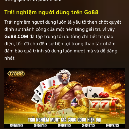
Trải nghiệm người dùng trên Go88
Trải nghiệm người dùng luôn là yếu tố then chốt quyết
định sự thành công của một nền tảng giải trí, vì vậy
Go88.COM
đã tập trung tối ưu từng chi tiết từ giao
diện, tốc độ cho đến sự tiện lợi trong thao tác nhằm
đảm bảo quá trình sử dụng luôn mượt mà và dễ dàng
nhất.