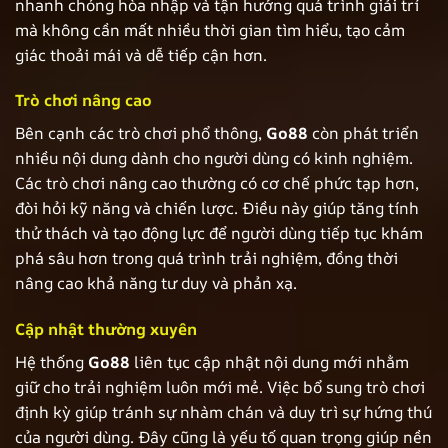
nhanh chóng hòa nhập và tận hưởng quá trình giải trí
mà không cần mất nhiều thời gian tìm hiểu, tạo cảm
giác thoải mái và dễ tiếp cận hơn.
Trò chơi nâng cao
Bên cạnh các trò chơi phổ thông,
Go88
còn phát triển
nhiều nội dung dành cho người dùng có kinh nghiệm.
Các trò chơi nâng cao thường có cơ chế phức tạp hơn,
đòi hỏi kỹ năng và chiến lược. Điều này giúp tăng tính
thử thách và tạo động lực để người dùng tiếp tục khám
phá sâu hơn trong quá trình trải nghiệm, đồng thời
nâng cao khả năng tư duy và phản xạ.
Cập nhật thường xuyên
Hệ thống
Go88
liên tục cập nhật nội dung mới nhằm
giữ cho trải nghiệm luôn mới mẻ. Việc bổ sung trò chơi
định kỳ giúp tránh sự nhàm chán và duy trì sự hứng thú
của người dùng. Đây cũng là yếu tố quan trọng giúp nền