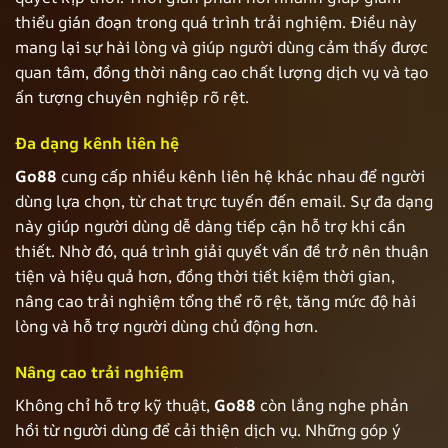
thiểu gián đoạn trong quá trình trải nghiệm. Điều này
mang lại sự hài lòng và giúp người dùng cảm thấy được
quan tâm, đồng thời nâng cao chất lượng dịch vụ và tạo
ấn tượng chuyên nghiệp rõ rệt.
Đa dạng kênh liên hệ
Go88
cung cấp nhiều kênh liên hệ khác nhau để người
dùng lựa chọn, từ chat trực tuyến đến email. Sự đa dạng
này giúp người dùng dễ dàng tiếp cận hỗ trợ khi cần
thiết. Nhờ đó, quá trình giải quyết vấn đề trở nên thuận
tiện và hiệu quả hơn, đồng thời tiết kiệm thời gian,
nâng cao trải nghiệm tổng thể rõ rệt, tăng mức độ hài
lòng và hỗ trợ người dùng chủ động hơn.
Nâng cao trải nghiệm
Không chỉ hỗ trợ kỹ thuật,
Go88
còn lắng nghe phản
hồi từ người dùng để cải thiện dịch vụ. Những góp ý