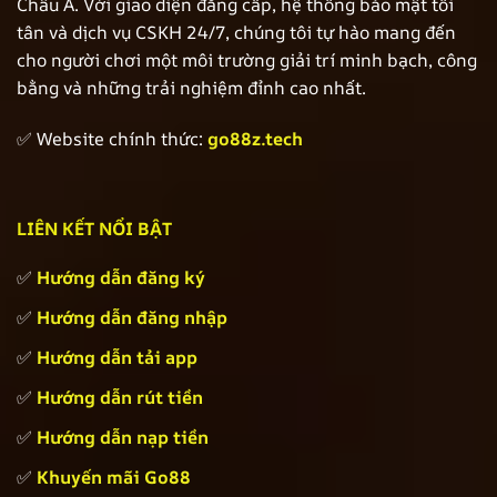
Châu Á. Với giao diện đẳng cấp, hệ thống bảo mật tối
tân và dịch vụ CSKH 24/7, chúng tôi tự hào mang đến
cho người chơi một môi trường giải trí minh bạch, công
bằng và những trải nghiệm đỉnh cao nhất.
✅ Website chính thức:
go88z.tech
LIÊN KẾT NỔI BẬT
✅
Hướng dẫn đăng ký
✅
Hướng dẫn đăng nhập
✅
Hướng dẫn tải app
✅
Hướng dẫn rút tiền
✅
Hướng dẫn nạp tiền
✅
Khuyến mãi Go88