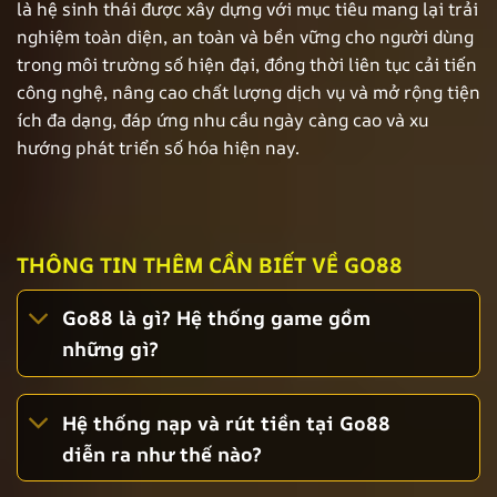
là hệ sinh thái được xây dựng với mục tiêu mang lại trải
nghiệm toàn diện, an toàn và bền vững cho người dùng
trong môi trường số hiện đại, đồng thời liên tục cải tiến
công nghệ, nâng cao chất lượng dịch vụ và mở rộng tiện
ích đa dạng, đáp ứng nhu cầu ngày càng cao và xu
hướng phát triển số hóa hiện nay.
THÔNG TIN THÊM CẦN BIẾT VỀ GO88
Go88 là gì? Hệ thống game gồm
những gì?
Hệ thống nạp và rút tiền tại Go88
diễn ra như thế nào?