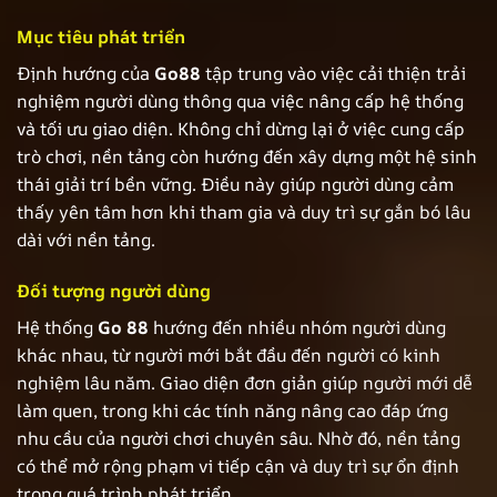
Mục tiêu phát triển
Định hướng của
Go88
tập trung vào việc cải thiện trải
nghiệm người dùng thông qua việc nâng cấp hệ thống
và tối ưu giao diện. Không chỉ dừng lại ở việc cung cấp
trò chơi, nền tảng còn hướng đến xây dựng một hệ sinh
thái giải trí bền vững. Điều này giúp người dùng cảm
thấy yên tâm hơn khi tham gia và duy trì sự gắn bó lâu
dài với nền tảng.
Đối tượng người dùng
Hệ thống
Go 88
hướng đến nhiều nhóm người dùng
khác nhau, từ người mới bắt đầu đến người có kinh
nghiệm lâu năm. Giao diện đơn giản giúp người mới dễ
làm quen, trong khi các tính năng nâng cao đáp ứng
nhu cầu của người chơi chuyên sâu. Nhờ đó, nền tảng
có thể mở rộng phạm vi tiếp cận và duy trì sự ổn định
trong quá trình phát triển.