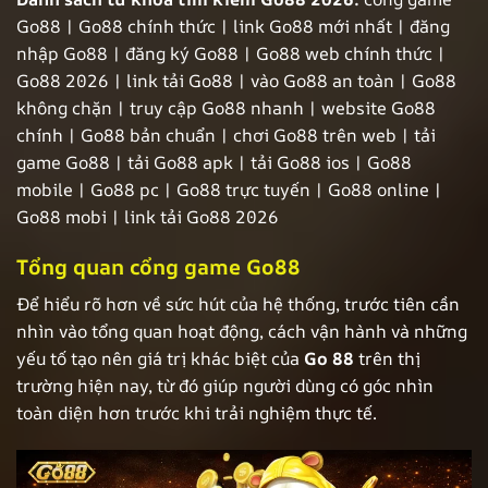
Go88 | Go88 chính thức | link Go88 mới nhất | đăng
nhập Go88 | đăng ký Go88 | Go88 web chính thức |
Go88 2026 | link tải Go88 | vào Go88 an toàn | Go88
không chặn | truy cập Go88 nhanh | website Go88
chính | Go88 bản chuẩn | chơi Go88 trên web | tải
game Go88 | tải Go88 apk | tải Go88 ios | Go88
mobile | Go88 pc | Go88 trực tuyến | Go88 online |
Go88 mobi | link tải Go88 2026
Tổng quan cổng game Go88
Để hiểu rõ hơn về sức hút của hệ thống, trước tiên cần
nhìn vào tổng quan hoạt động, cách vận hành và những
yếu tố tạo nên giá trị khác biệt của
Go 88
trên thị
trường hiện nay, từ đó giúp người dùng có góc nhìn
toàn diện hơn trước khi trải nghiệm thực tế.