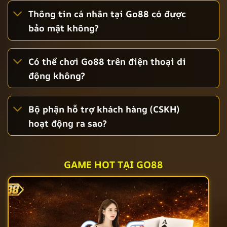
Thông tin cá nhân tại Go88 có được
bảo mật không?
Có thể chơi Go88 trên điện thoại di
động không?
Bộ phận hỗ trợ khách hàng (CSKH)
hoạt động ra sao?
GAME HOT TẠI GO88