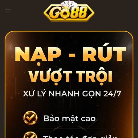
Bỏ
qua
nội
dung