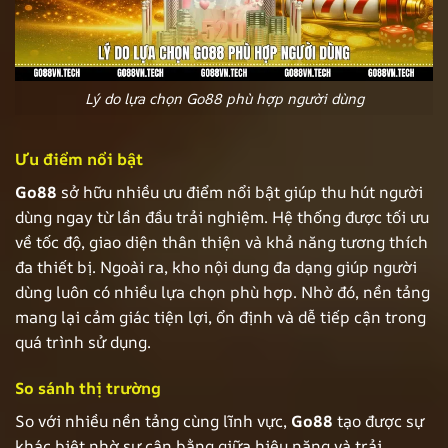
Lý do lựa chọn Go88 phù hợp người dùng
Ưu điểm nổi bật
Go88
sở hữu nhiều ưu điểm nổi bật giúp thu hút người
dùng ngay từ lần đầu trải nghiệm. Hệ thống được tối ưu
về tốc độ, giao diện thân thiện và khả năng tương thích
đa thiết bị. Ngoài ra, kho nội dung đa dạng giúp người
dùng luôn có nhiều lựa chọn phù hợp. Nhờ đó, nền tảng
mang lại cảm giác tiện lợi, ổn định và dễ tiếp cận trong
quá trình sử dụng.
So sánh thị trường
So với nhiều nền tảng cùng lĩnh vực,
Go88
tạo được sự
khác biệt nhờ sự cân bằng giữa hiệu năng và trải