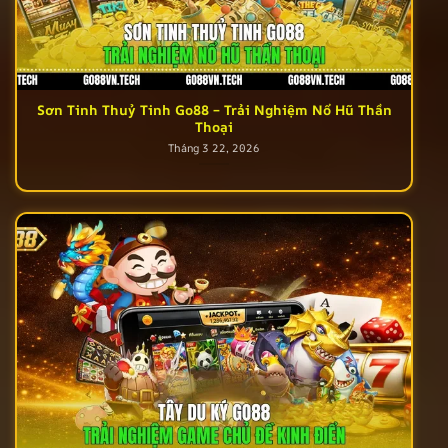
Sơn Tinh Thuỷ Tinh Go88 – Trải Nghiệm Nổ Hũ Thần
Thoại
Tháng 3 22, 2026