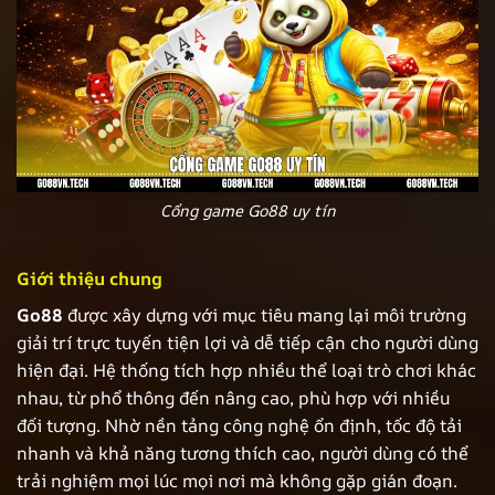
Cổng game Go88 uy tín
Giới thiệu chung
Go88
được xây dựng với mục tiêu mang lại môi trường
giải trí trực tuyến tiện lợi và dễ tiếp cận cho người dùng
hiện đại. Hệ thống tích hợp nhiều thể loại trò chơi khác
nhau, từ phổ thông đến nâng cao, phù hợp với nhiều
đối tượng. Nhờ nền tảng công nghệ ổn định, tốc độ tải
nhanh và khả năng tương thích cao, người dùng có thể
trải nghiệm mọi lúc mọi nơi mà không gặp gián đoạn.