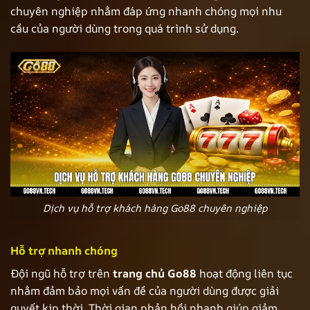
chuyên nghiệp nhằm đáp ứng nhanh chóng mọi nhu
cầu của người dùng trong quá trình sử dụng.
Dịch vụ hỗ trợ khách hàng Go88 chuyên nghiệp
Hỗ trợ nhanh chóng
Đội ngũ hỗ trợ trên
trang chủ
Go88
hoạt động liên tục
nhằm đảm bảo mọi vấn đề của người dùng được giải
quyết kịp thời. Thời gian phản hồi nhanh giúp giảm