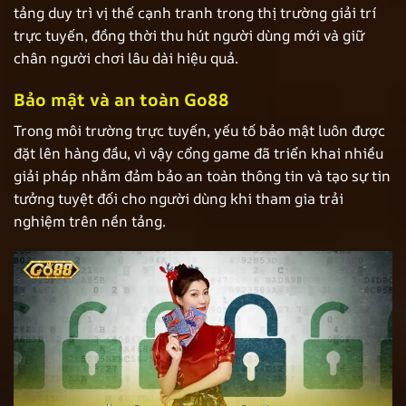
tảng duy trì vị thế cạnh tranh trong thị trường giải trí
trực tuyến, đồng thời thu hút người dùng mới và giữ
chân người chơi lâu dài hiệu quả.
Bảo mật và an toàn Go88
Trong môi trường trực tuyến, yếu tố bảo mật luôn được
đặt lên hàng đầu, vì vậy cổng game đã triển khai nhiều
giải pháp nhằm đảm bảo an toàn thông tin và tạo sự tin
tưởng tuyệt đối cho người dùng khi tham gia trải
nghiệm trên nền tảng.