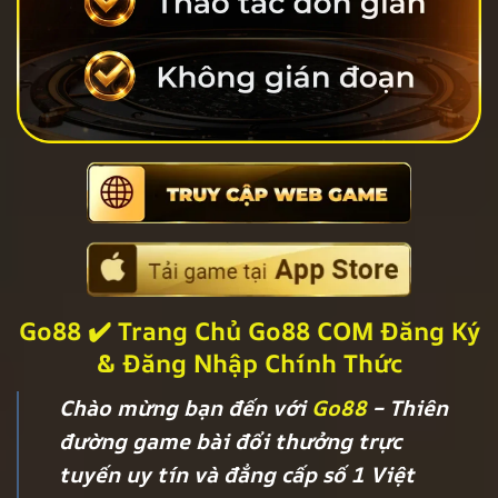
Go88 ✔️ Trang Chủ Go88 COM Đăng Ký
& Đăng Nhập Chính Thức
Chào mừng bạn đến với
Go88
– Thiên
đường game bài đổi thưởng trực
tuyến uy tín và đẳng cấp số 1 Việt