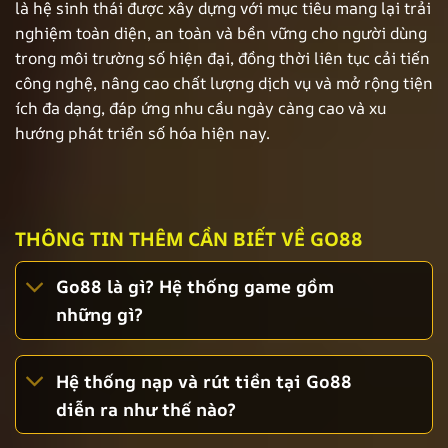
là hệ sinh thái được xây dựng với mục tiêu mang lại trải
nghiệm toàn diện, an toàn và bền vững cho người dùng
trong môi trường số hiện đại, đồng thời liên tục cải tiến
công nghệ, nâng cao chất lượng dịch vụ và mở rộng tiện
ích đa dạng, đáp ứng nhu cầu ngày càng cao và xu
hướng phát triển số hóa hiện nay.
THÔNG TIN THÊM CẦN BIẾT VỀ GO88
Go88 là gì? Hệ thống game gồm
những gì?
Hệ thống nạp và rút tiền tại Go88
diễn ra như thế nào?