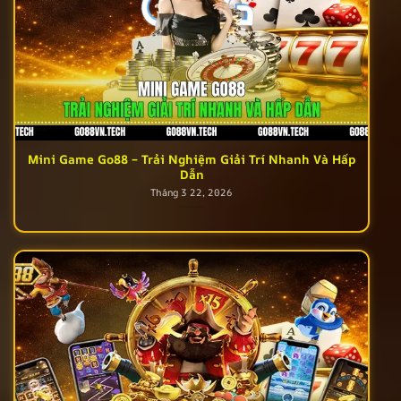
Mini Game Go88 – Trải Nghiệm Giải Trí Nhanh Và Hấp
Dẫn
Tháng 3 22, 2026