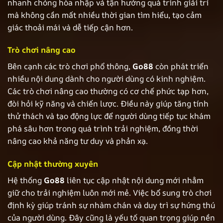
nhanh chóng hòa nhập và tận hưởng quá trình giải trí
mà không cần mất nhiều thời gian tìm hiểu, tạo cảm
giác thoải mái và dễ tiếp cận hơn.
Trò chơi nâng cao
Bên cạnh các trò chơi phổ thông,
Go88
còn phát triển
nhiều nội dung dành cho người dùng có kinh nghiệm.
Các trò chơi nâng cao thường có cơ chế phức tạp hơn,
đòi hỏi kỹ năng và chiến lược. Điều này giúp tăng tính
thử thách và tạo động lực để người dùng tiếp tục khám
phá sâu hơn trong quá trình trải nghiệm, đồng thời
nâng cao khả năng tư duy và phản xạ.
Cập nhật thường xuyên
Hệ thống
Go88
liên tục cập nhật nội dung mới nhằm
giữ cho trải nghiệm luôn mới mẻ. Việc bổ sung trò chơi
định kỳ giúp tránh sự nhàm chán và duy trì sự hứng thú
của người dùng. Đây cũng là yếu tố quan trọng giúp nền