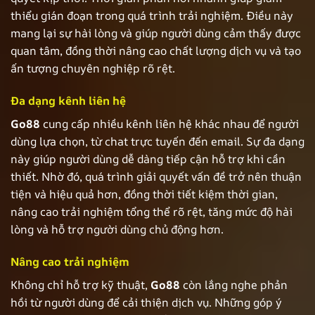
thiểu gián đoạn trong quá trình trải nghiệm. Điều này
mang lại sự hài lòng và giúp người dùng cảm thấy được
quan tâm, đồng thời nâng cao chất lượng dịch vụ và tạo
ấn tượng chuyên nghiệp rõ rệt.
Đa dạng kênh liên hệ
Go88
cung cấp nhiều kênh liên hệ khác nhau để người
dùng lựa chọn, từ chat trực tuyến đến email. Sự đa dạng
này giúp người dùng dễ dàng tiếp cận hỗ trợ khi cần
thiết. Nhờ đó, quá trình giải quyết vấn đề trở nên thuận
tiện và hiệu quả hơn, đồng thời tiết kiệm thời gian,
nâng cao trải nghiệm tổng thể rõ rệt, tăng mức độ hài
lòng và hỗ trợ người dùng chủ động hơn.
Nâng cao trải nghiệm
Không chỉ hỗ trợ kỹ thuật,
Go88
còn lắng nghe phản
hồi từ người dùng để cải thiện dịch vụ. Những góp ý