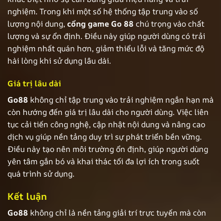
nghiệm. Trong khi một số hệ thống tập trung vào số
lượng nội dung,
cổng game
Go 88
chú trọng vào chất
lượng và sự ổn định. Điều này giúp người dùng có trải
nghiệm nhất quán hơn, giảm thiểu lỗi và tăng mức độ
hài lòng khi sử dụng lâu dài.
Giá trị lâu dài
Go88
không chỉ tập trung vào trải nghiệm ngắn hạn mà
còn hướng đến giá trị lâu dài cho người dùng. Việc liên
tục cải tiến công nghệ, cập nhật nội dung và nâng cao
dịch vụ giúp nền tảng duy trì sự phát triển bền vững.
Điều này tạo nên môi trường ổn định, giúp người dùng
yên tâm gắn bó và khai thác tối đa lợi ích trong suốt
quá trình sử dụng.
Kết luận
Go88
không chỉ là nền tảng giải trí trực tuyến mà còn