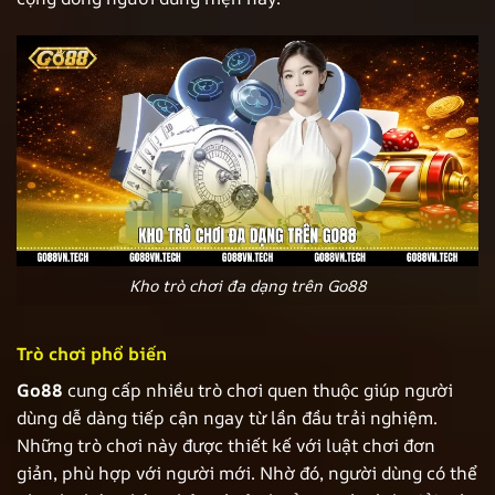
Kho trò chơi đa dạng trên Go88
Trò chơi phổ biến
Go88
cung cấp nhiều trò chơi quen thuộc giúp người
dùng dễ dàng tiếp cận ngay từ lần đầu trải nghiệm.
Những trò chơi này được thiết kế với luật chơi đơn
giản, phù hợp với người mới. Nhờ đó, người dùng có thể