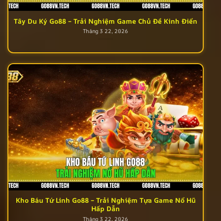
Tây Du Ký Go88 – Trải Nghiệm Game Chủ Đề Kinh Điển
Tháng 3 22, 2026
Kho Báu Tứ Linh Go88 – Trải Nghiệm Tựa Game Nổ Hũ
Hấp Dẫn
Tháng 3 22, 2026