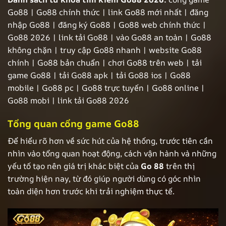
Go88 | Go88 chính thức | link Go88 mới nhất | đăng
nhập Go88 | đăng ký Go88 | Go88 web chính thức |
Go88 2026 | link tải Go88 | vào Go88 an toàn | Go88
không chặn | truy cập Go88 nhanh | website Go88
chính | Go88 bản chuẩn | chơi Go88 trên web | tải
game Go88 | tải Go88 apk | tải Go88 ios | Go88
mobile | Go88 pc | Go88 trực tuyến | Go88 online |
Go88 mobi | link tải Go88 2026
Tổng quan cổng game Go88
Để hiểu rõ hơn về sức hút của hệ thống, trước tiên cần
nhìn vào tổng quan hoạt động, cách vận hành và những
yếu tố tạo nên giá trị khác biệt của
Go 88
trên thị
trường hiện nay, từ đó giúp người dùng có góc nhìn
toàn diện hơn trước khi trải nghiệm thực tế.