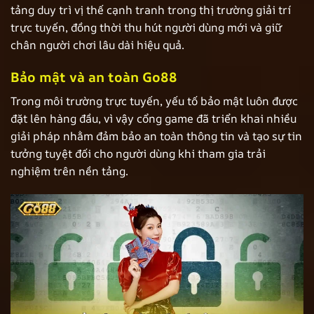
tảng duy trì vị thế cạnh tranh trong thị trường giải trí
trực tuyến, đồng thời thu hút người dùng mới và giữ
chân người chơi lâu dài hiệu quả.
Bảo mật và an toàn Go88
Trong môi trường trực tuyến, yếu tố bảo mật luôn được
đặt lên hàng đầu, vì vậy cổng game đã triển khai nhiều
giải pháp nhằm đảm bảo an toàn thông tin và tạo sự tin
tưởng tuyệt đối cho người dùng khi tham gia trải
nghiệm trên nền tảng.