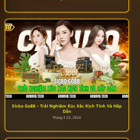
Sicbo Go88 – Trải Nghiệm Xúc Xắc Kịch Tính Và Hấp
Dẫn
Tháng 3 22, 2026