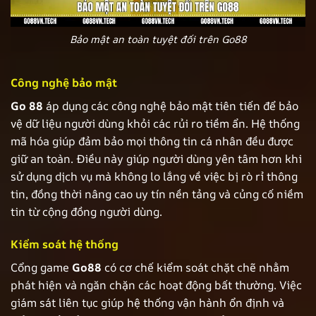
Bảo mật an toàn tuyệt đối trên Go88
Công nghệ bảo mật
Go 88
áp dụng các công nghệ bảo mật tiên tiến để bảo
vệ dữ liệu người dùng khỏi các rủi ro tiềm ẩn. Hệ thống
mã hóa giúp đảm bảo mọi thông tin cá nhân đều được
giữ an toàn. Điều này giúp người dùng yên tâm hơn khi
sử dụng dịch vụ mà không lo lắng về việc bị rò rỉ thông
tin, đồng thời nâng cao uy tín nền tảng và củng cố niềm
tin từ cộng đồng người dùng.
Kiểm soát hệ thống
Cổng game
Go88
có cơ chế kiểm soát chặt chẽ nhằm
phát hiện và ngăn chặn các hoạt động bất thường. Việc
giám sát liên tục giúp hệ thống vận hành ổn định và