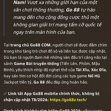
Nam!
Vượt xa những giới hạn của một
sân chơi thông thường,
Go 88
tự hào
mang đến cho cộng đồng cược thủ một
không gian giải trí mang tầm cỡ quốc tế
ngay trên màn hình của bạn.
Tại
trang chủ Go88 COM
, người chơi sẽ được đắm chìm
trong kho tàng trò chơi đồ sộ và liên tục được cập nhật.
Dù bạn là người đam mê những ván đấu trí căng não tại
sảnh
Game Bài truyền thống
(Tiến Lên, Phỏm, Mậu
Binh), yêu thích nhịp độ nghẹt thở của
Tài Xỉu, Xóc Đĩa
,
hay săn tìm cơ hội đổi đời cùng các tựa game
Nổ Hũ
Jackpot tiền tỷ,
Go 88
đều đáp ứng hoàn hảo.
✅
Link tải App Go88 mobile chính thức, không bị
chặn cập nhật T8/2026:
https://go88z.tech/
Danh sách từ khóa tìm kiếm Go88 2026:
cổng game