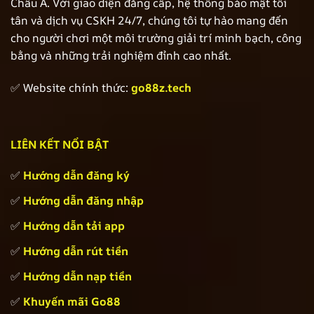
Châu Á. Với giao diện đẳng cấp, hệ thống bảo mật tối
tân và dịch vụ CSKH 24/7, chúng tôi tự hào mang đến
cho người chơi một môi trường giải trí minh bạch, công
bằng và những trải nghiệm đỉnh cao nhất.
✅ Website chính thức:
go88z.tech
LIÊN KẾT NỔI BẬT
✅
Hướng dẫn đăng ký
✅
Hướng dẫn đăng nhập
✅
Hướng dẫn tải app
✅
Hướng dẫn rút tiền
✅
Hướng dẫn nạp tiền
✅
Khuyến mãi Go88