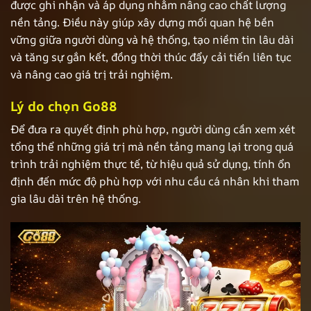
được ghi nhận và áp dụng nhằm nâng cao chất lượng
nền tảng. Điều này giúp xây dựng mối quan hệ bền
vững giữa người dùng và hệ thống, tạo niềm tin lâu dài
và tăng sự gắn kết, đồng thời thúc đẩy cải tiến liên tục
và nâng cao giá trị trải nghiệm.
Lý do chọn Go88
Để đưa ra quyết định phù hợp, người dùng cần xem xét
tổng thể những giá trị mà nền tảng mang lại trong quá
trình trải nghiệm thực tế, từ hiệu quả sử dụng, tính ổn
định đến mức độ phù hợp với nhu cầu cá nhân khi tham
gia lâu dài trên hệ thống.