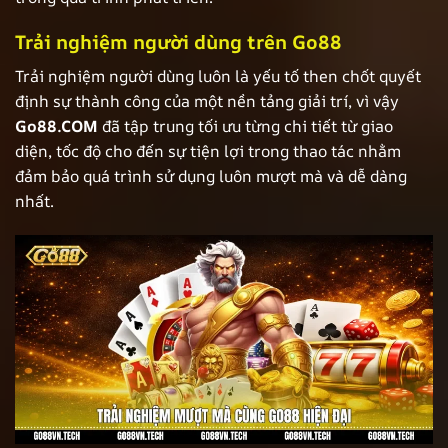
Trải nghiệm người dùng trên Go88
Trải nghiệm người dùng luôn là yếu tố then chốt quyết
định sự thành công của một nền tảng giải trí, vì vậy
Go88.COM
đã tập trung tối ưu từng chi tiết từ giao
diện, tốc độ cho đến sự tiện lợi trong thao tác nhằm
đảm bảo quá trình sử dụng luôn mượt mà và dễ dàng
nhất.