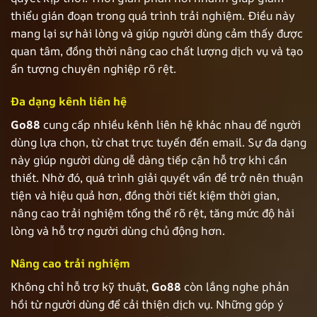
thiểu gián đoạn trong quá trình trải nghiệm. Điều này
mang lại sự hài lòng và giúp người dùng cảm thấy được
quan tâm, đồng thời nâng cao chất lượng dịch vụ và tạo
ấn tượng chuyên nghiệp rõ rệt.
Đa dạng kênh liên hệ
Go88
cung cấp nhiều kênh liên hệ khác nhau để người
dùng lựa chọn, từ chat trực tuyến đến email. Sự đa dạng
này giúp người dùng dễ dàng tiếp cận hỗ trợ khi cần
thiết. Nhờ đó, quá trình giải quyết vấn đề trở nên thuận
tiện và hiệu quả hơn, đồng thời tiết kiệm thời gian,
nâng cao trải nghiệm tổng thể rõ rệt, tăng mức độ hài
lòng và hỗ trợ người dùng chủ động hơn.
Nâng cao trải nghiệm
Không chỉ hỗ trợ kỹ thuật,
Go88
còn lắng nghe phản
hồi từ người dùng để cải thiện dịch vụ. Những góp ý