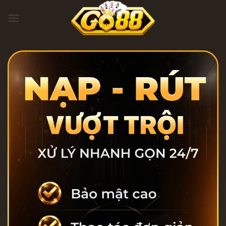
Bỏ
qua
nội
dung