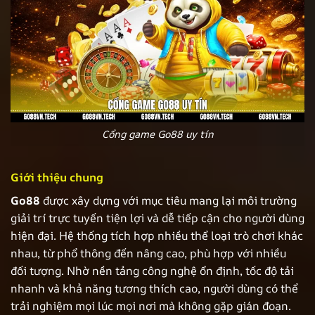
Cổng game Go88 uy tín
Giới thiệu chung
Go88
được xây dựng với mục tiêu mang lại môi trường
giải trí trực tuyến tiện lợi và dễ tiếp cận cho người dùng
hiện đại. Hệ thống tích hợp nhiều thể loại trò chơi khác
nhau, từ phổ thông đến nâng cao, phù hợp với nhiều
đối tượng. Nhờ nền tảng công nghệ ổn định, tốc độ tải
nhanh và khả năng tương thích cao, người dùng có thể
trải nghiệm mọi lúc mọi nơi mà không gặp gián đoạn.